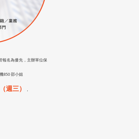
管報名為優先，主辦單位保
機850 邵小姐
日（週三）
，
。