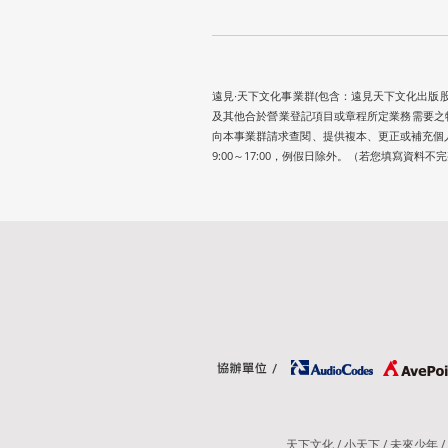
遠見∙天下文化事業群(包含：遠見天下文化出版
及其他合於營業登記項目或章程所定業務需要之
向本事業群請求查閱、提供複本、更正或補充個人資訊
9:00～17:00，例假日除外。（若您填寫資
天下文化 / 小天下 / 未來少年 / 遠