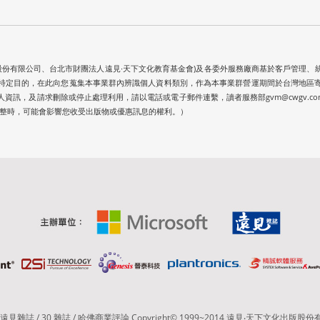
股份有限公司、台北市財團法人遠見∙天下文化教育基金會)及各委外服務廠商基於客戶管理
特定目的，在此向您蒐集本事業群內辨識個人資料類別，作為本事業群營運期間於台灣地區
，及請求刪除或停止處理利用，請以電話或電子郵件連繫，讀者服務部gvm@cwgv.com.tw；
料不完整時，可能會影響您收受出版物或優惠訊息的權利。）
見雜誌 / 30 雜誌 / 哈佛商業評論 Copyright© 1999~2014 遠見‧天下文化出版股份有限公司