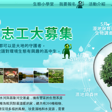
水河與基隆河交滙處，擁有豐富的生態系資
種魚蝦貝類最溫暖的家，總共有200種植物、
更替呈現多樣的風貌。珍貴濕地和水資源，需要