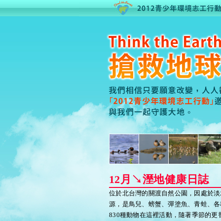
12月↘溼地健康日誌
位於北台灣的關渡自然公園，因處於淡
源，是鳥兒、螃蟹、彈塗魚、青蛙、各
830種動物在這裡活動，隨著季節的